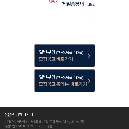
신분평 더웨이시티
시행 (유)에이치엠서빈 서울특별시 강남구 학동로50길 23, 5층(논현동)
사업자번호 646-86-01599
대표 최명훈